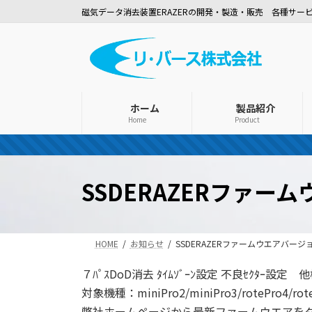
コ
ナ
磁気データ消去装置ERAZERの開発・製造・販売 各種サー
ン
ビ
テ
ゲ
ン
ー
ツ
シ
へ
ョ
ス
ン
ホーム
製品紹介
Home
Product
キ
に
ッ
移
プ
動
SSDERAZERファ
HOME
お知らせ
SSDERAZERファームウエアバー
７ﾊﾟｽDoD消去 ﾀｲﾑｿﾞｰﾝ設定 不良ｾｸﾀｰ設
対象機種：miniPro2/miniPro3/rotePro4/rot
弊社ホームページから最新ファームウエアをダ