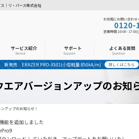
ビス｜リ・バース株式会社
お気軽にお問い合わせ
0120-
営業時間 10:00 - 17:0
サービス紹介
サポート
よくある質問
Service
Support
Question
新発売 ERAZER PRO-XS01(小型軽量 850kA/m)
詳しくはこちら
ームウエアバージョンアップのお知
ジョンアップのお知らせ！
定 他機能を追加しました
ePro9
ウンロード していただき、アップデートをお願いいたし