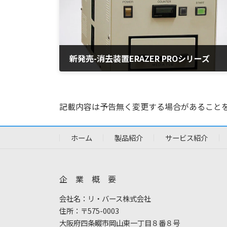
新発売-消去装置ERAZER PROシリーズ
2018年7月10日
記載内容は予告無く変更する場合があること
ホーム
製品紹介
サービス紹介
企 業 概 要
会社名：リ・バース株式会社
住所：〒575-0003
大阪府四条畷市岡山東一丁目８番８号