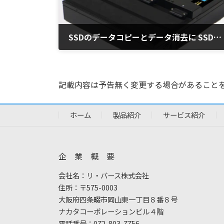
SSDのデータコピーとデータ消去に SSDERAZER CyCLONE4/9
2022年4月12日
記載内容は予告無く変更する場合があること
ホーム
製品紹介
サービス紹介
企 業 概 要
会社名：リ・バース株式会社
住所：〒575-0003
大阪府四条畷市岡山東一丁目８番８号
ナカタコーポレーションビル４階
電話番号：072-803-7756