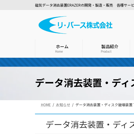
コ
ナ
磁気データ消去装置ERAZERの開発・製造・販売 各種サー
ン
ビ
テ
ゲ
ン
ー
ツ
シ
へ
ョ
ス
ン
ホーム
製品紹介
Home
Product
キ
に
ッ
移
プ
動
データ消去装置・ディ
HOME
お知らせ
データ消去装置・ディスク破壊装置
データ消去装置・ディ