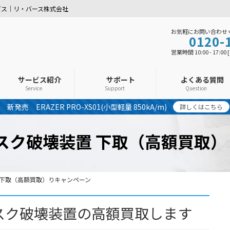
ビス｜リ・バース株式会社
お気軽にお問い合わせ
0120-
営業時間 10:00 - 17:0
サービス紹介
サポート
よくある質問
Service
Support
Question
新発売 ERAZER PRO-XS01(小型軽量 850kA/m)
詳しくはこちら
スク破壊装置 下取（高額買取）
 下取（高額買取）りキャンペーン
スク破壊装置の高額買取します