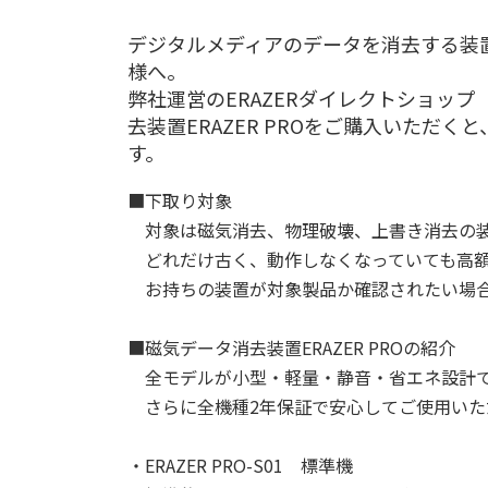
デジタルメディアのデータを消去する装
様へ。
弊社運営のERAZERダイレクトショッ
去装置ERAZER PROをご購入いただ
す。
■下取り対象
対象は磁気消去、物理破壊、上書き消去の装
どれだけ古く、動作しなくなっていても高額
お持ちの装置が対象製品か確認されたい場合
■磁気データ消去装置ERAZER PROの紹介
全モデルが小型・軽量・静音・省エネ設計で
さらに全機種2年保証で安心してご使用いた
・ERAZER PRO-S01 標準機