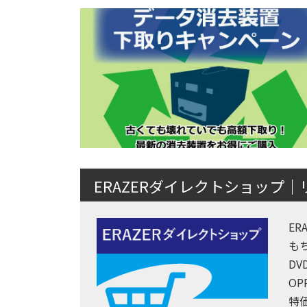
ERAZERダイレクトショップ
E
も
D
O
特